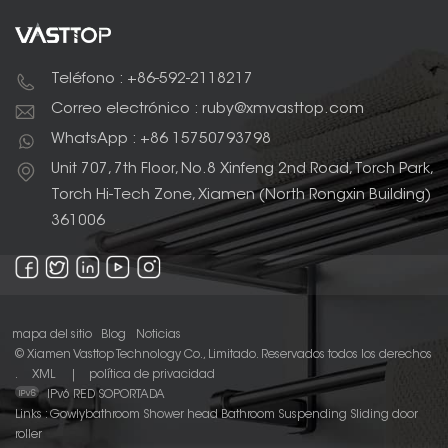
Teléfono : +86-592-2118217
Correo electrónico : ruby@xmvasttop.com
WhatsApp : +86 15750793798
Unit 707, 7th Floor, No.8 Xinfeng 2nd Road, Torch Park,
Torch Hi-Tech Zone, Xiamen (North Rongxin Building)
361006
mapa del sitio
Blog
Noticias
© Xiamen Vasttop Technology Co., Limitado. Reservados todos los derechos
.
XML
|
política de privacidad
IPv6 RED SOPORTADA
Links :
Gowlybathroom
Shower head
Bathroom Suspending Sliding door
roller