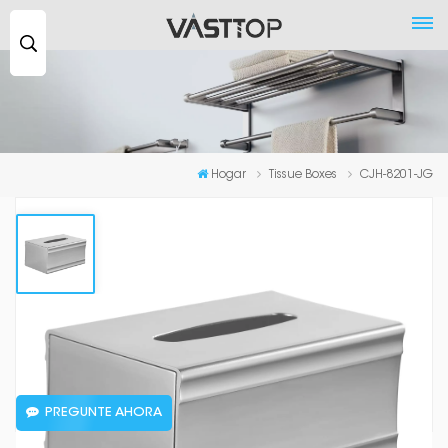
Buscar
...
Hogar
Tissue Boxes
CJH-8201-JG
CJH-8201-JG
CJH-8201-JG
PREGUNTE AHORA