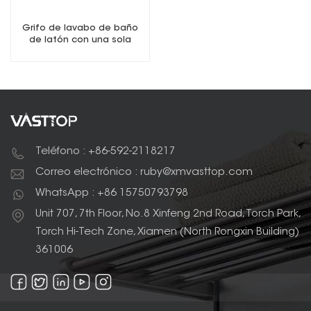
Grifo de lavabo de baño
de latón con una sola
manija
Teléfono : +86-592-2118217
Correo electrónico : ruby@xmvasttop.com
WhatsApp : +86 15750793798
Unit 707, 7th Floor, No.8 Xinfeng 2nd Road, Torch Park,
Torch Hi-Tech Zone, Xiamen (North Rongxin Building)
361006