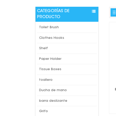
CATEGORÍAS DE
PRODUCTO
Toilet Brush
Clothes Hooks
Shelf
Paper Holder
Tissue Boxes
toallero
Ducha de mano
barra deslizante
Grifo