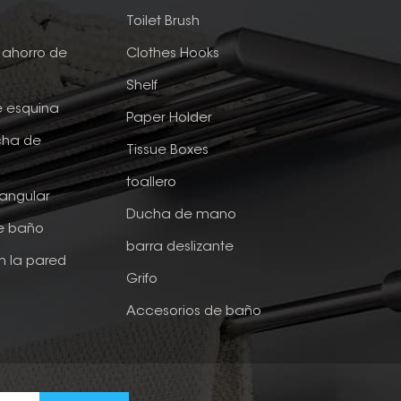
e
Toilet Brush
ahorro de
Clothes Hooks
Shelf
e esquina
Paper Holder
cha de
Tissue Boxes
toallero
tangular
Ducha de mano
de baño
barra deslizante
n la pared
Grifo
Accesorios de baño