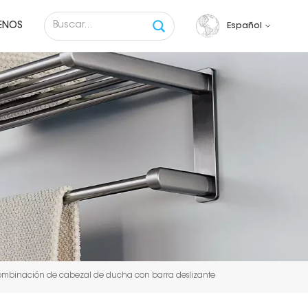
ENOS
Español
English
français
русский
español
Tiếng việt
ombinación de cabezal de ducha con barra deslizante