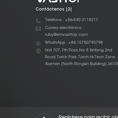
Contáctenos |2|
Teléfono : +86-592-2118217
Correo electrónico :
ruby@xmvasttop.com
WhatsApp : +86 15750793798
Unit 707, 7th Floor, No.8 Xinfeng 2nd
Road, Torch Park, Torch Hi-Tech Zone,
Xiamen (North Rongxin Building) 3610
¡Regístrese para recibir o