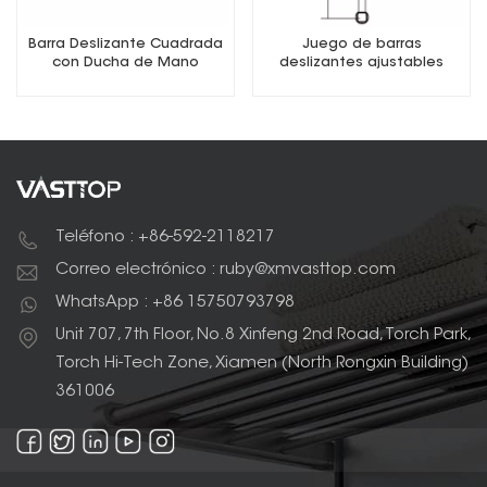
Barra Deslizante Cuadrada
Juego de barras
con Ducha de Mano
deslizantes ajustables
Teléfono : +86-592-2118217
Correo electrónico : ruby@xmvasttop.com
WhatsApp : +86 15750793798
Unit 707, 7th Floor, No.8 Xinfeng 2nd Road, Torch Park,
Torch Hi-Tech Zone, Xiamen (North Rongxin Building)
361006