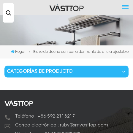
Buscar
...
Hogar
Brazo de ducha con barra deslizante de altura ajustable
CATEGORÍAS DE PRODUCTO
Teléfono : +86-592-2118217
Correo electrónico : ruby@xmvasttop.com