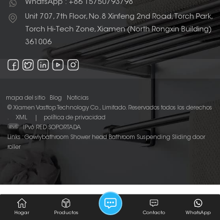
WhatsApp : +86 15750793798
Unit 707, 7th Floor, No.8 Xinfeng 2nd Road, Torch Park,
Torch Hi-Tech Zone, Xiamen (North Rongxin Building)
361006
mapa del sitio
Blog
Noticias
© Xiamen Vasttop Technology Co., Limitado. Reservados todos los derechos
.
XML
|
política de privacidad
IPv6 RED SOPORTADA
Links :
Gowlybathroom
Shower head
Bathroom Suspending Sliding door
roller
Hogar
Productos
Contacto
WhatsApp