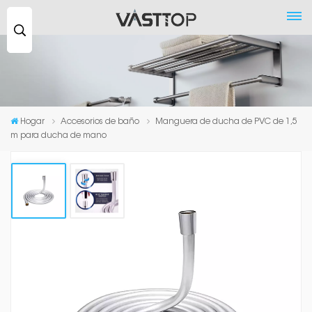
Buscar
...
Hogar
Accesorios de baño
Manguera de ducha de PVC de 1,5
m para ducha de mano
Manguera De Ducha De PVC De 1,5
M Para Ducha De Mano
La manguera de ducha de PVC de 1,5 m para ducha de
mano es de color plateado con conexión de latón en
ambos extremos. Ofrece una solución duradera y flexible