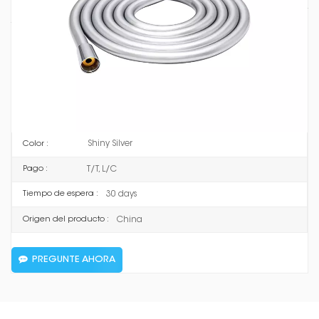
para sus necesidades de ducha, permitiéndole cambiar
fácilmente entre diferentes cabezales de ducha. Su
construcción de PVC lo hace resistente a la corrosión y al
óxido, mientras que su longitud de 1,5 metros brinda un
amplio alcance para una ducha cómoda.
VT1201
Artículo No :
PVC
Material :
Shiny Silver
Color :
T/T, L/C
Pago :
30 days
Tiempo de espera :
China
Origen del producto :
PREGUNTE AHORA